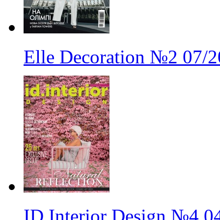
Elle Decoration
№2
07/2
ID.Interior Design
№4
0