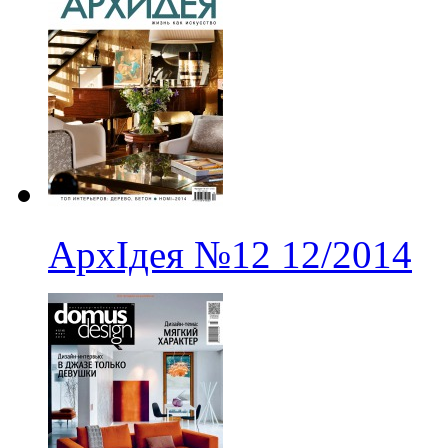
АрхІдея
№12
12/2014