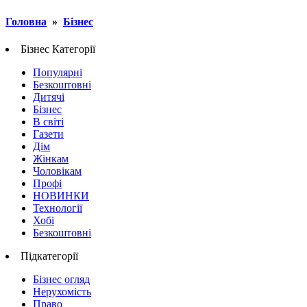
Головна
»
Бізнес
Бізнес
Категорії
Популярні
Безкоштовні
Дитячі
Бізнес
В світі
Газети
Дім
Жінкам
Чоловікам
Профі
НОВИНКИ
Технології
Хобі
Безкоштовні
Підкатегорії
Бізнес огляд
Нерухомість
Право