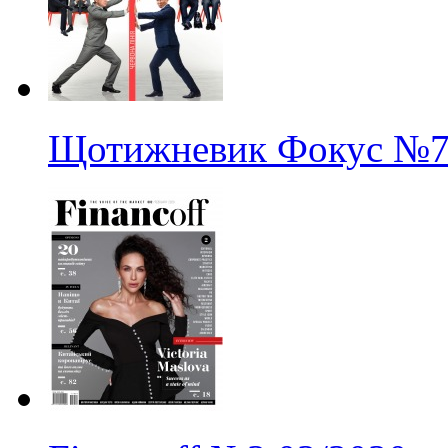
Щотижневик Фокус
№