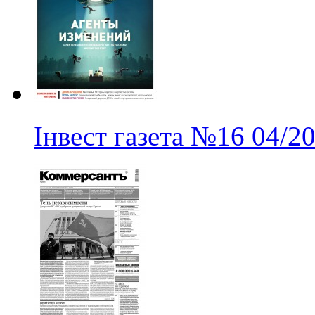
Інвест газета
№16
04/2