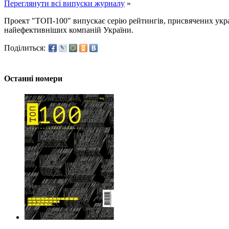
Переглянути всі випуски журналу
»
Проект "ТОП-100" випускає серію рейтингів, присвячених укра
найефективніших компаній України.
Поділиться:
Останні номери