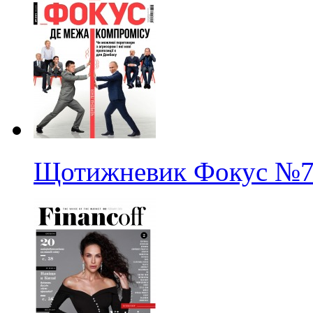
Щотижневик Фокус
№