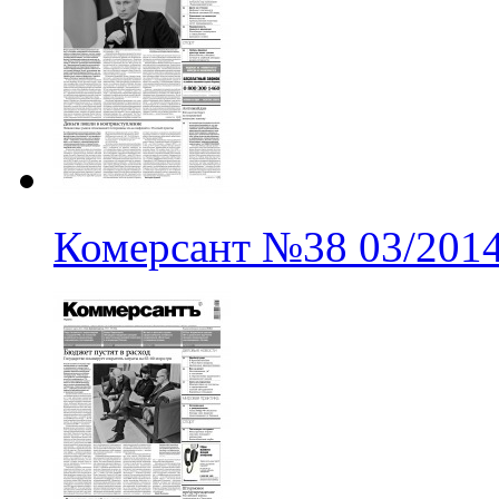
Комерсант
№38
03/201