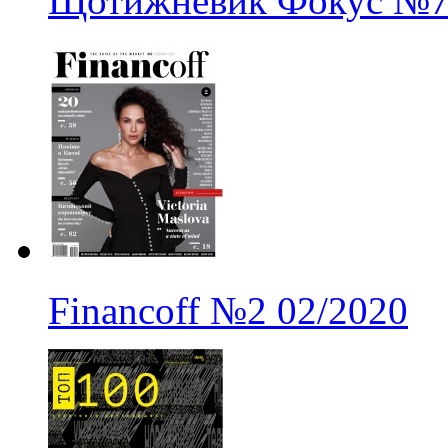
Щотижневик Фокус
№
Financoff
№2
02/2020