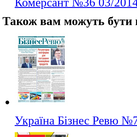
Комерсант
№36
03/201
Також вам можуть бути ц
Україна Бізнес Ревю
№7