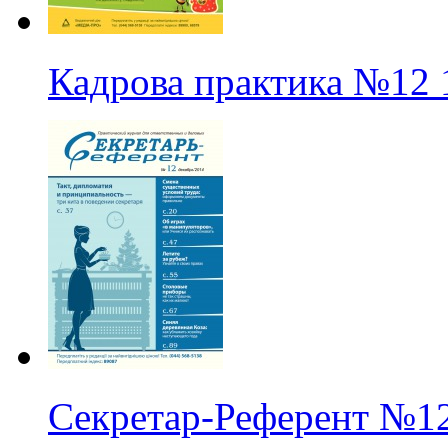
Кадрова практика
№12
Секретар-Референт
№1