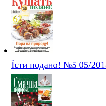
Їсти подано!
№5
05/201