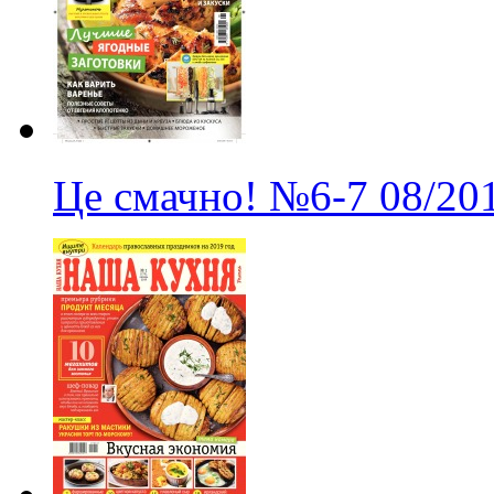
Це смачно!
№6-7
08/20