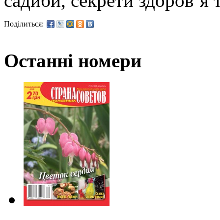
садиби, секрети здоров’я т
Поділиться:
Останні номери