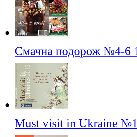
Смачна подорож
№4-6
Must visit in Ukraine
№