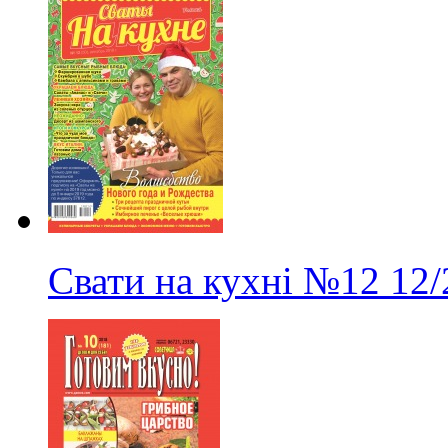
Свати на кухні
№12
12/