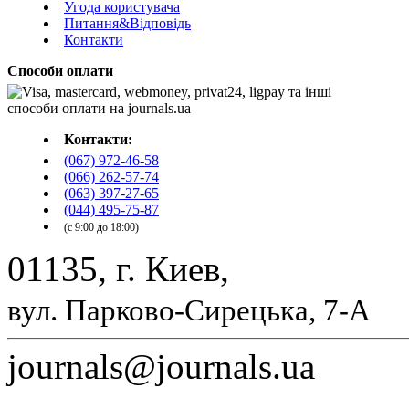
Угода користувача
Питання&Відповідь
Контакти
Способи оплати
Контакти:
(067) 972-46-58
(066) 262-57-74
(063) 397-27-65
(044) 495-75-87
(с 9:00 до 18:00)
01135, г. Киев,
вул. Парково-Сирецька, 7-А
journals@journals.ua