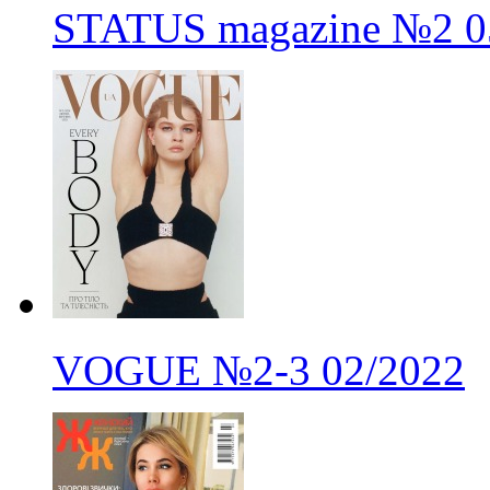
STATUS magazine
№2
0
VOGUE
№2-3
02/2022