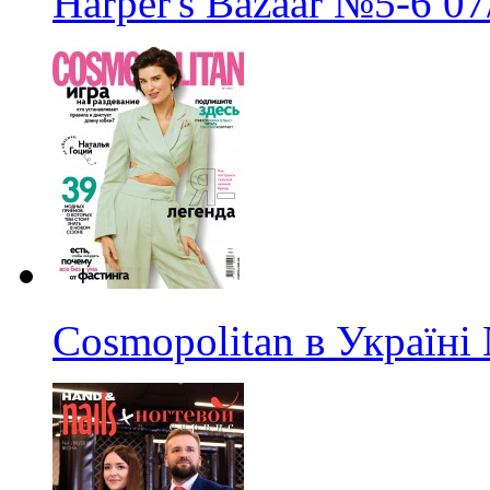
Harper's Bazaar
№5-6
07
Cosmopolitan в Україні