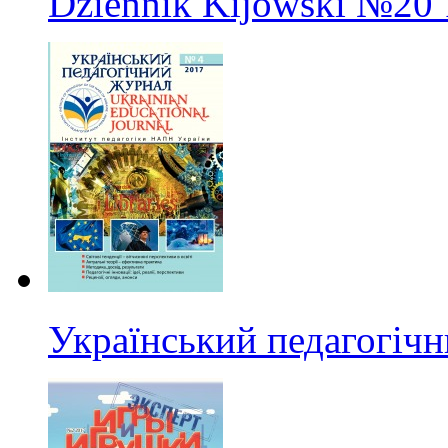
Dziennik Kijowski
№20
Український педагогіч