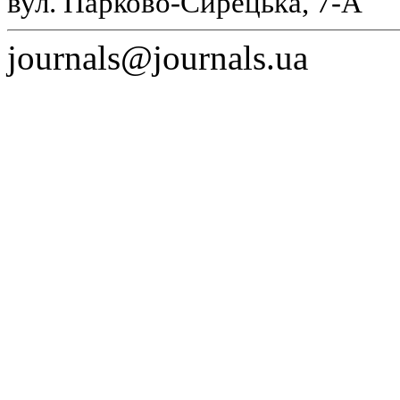
вул. Парково-Сирецька, 7-А
journals@journals.ua