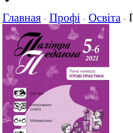
Главная
Профі
Освіта
·
·
·