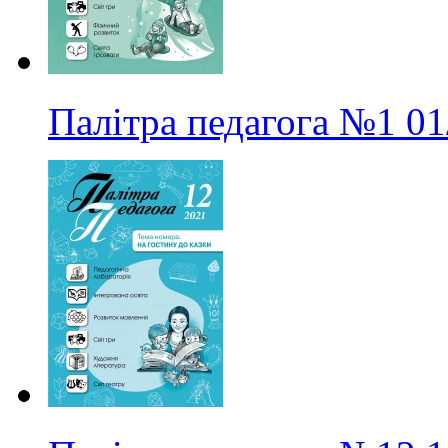
Палітра педагога
№1
01