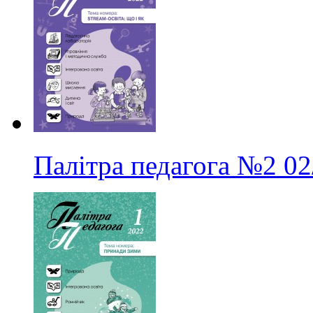
Палітра педагога
№2
02