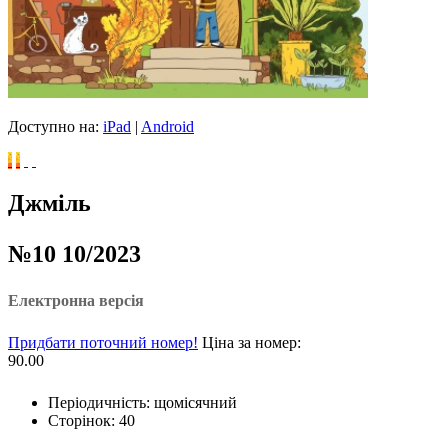
Доступно на:
iPad
|
Android
Джміль
№10 10/2023
Електронна версія
Придбати поточний номер!
Ціна за номер:
90.00
Періодичність: щомісячний
Сторінок: 40