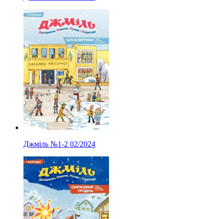
Джміль
№1-2
02/2024