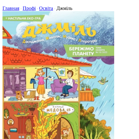
Главная
Профі
Освіта
Джміль
·
·
·