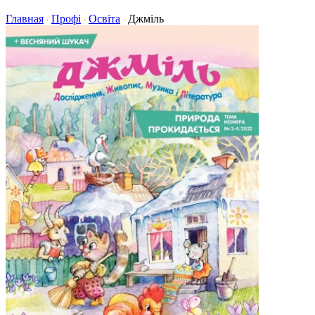
Главная
Профі
Освіта
Джміль
·
·
·