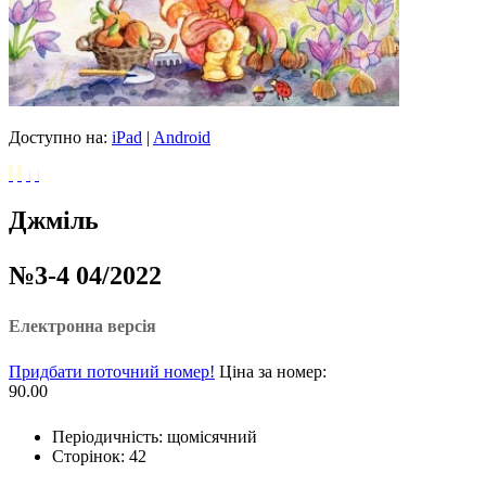
Доступно на:
iPad
|
Android
Джміль
№3-4 04/2022
Електронна версія
Придбати поточний номер!
Ціна за номер:
90.00
Періодичність: щомісячний
Сторінок: 42