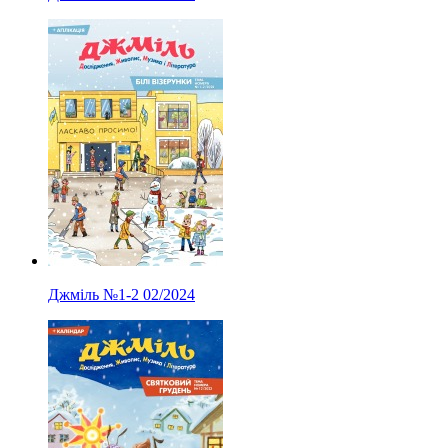
Джміль
№1-2
02/2024