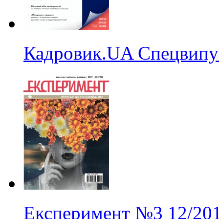
Кадровик.UA Спецвипу
Експеримент
№3
12/20