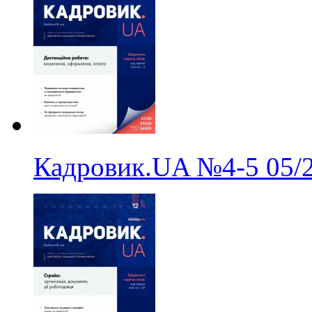
Кадровик.UA
№4-5
05/