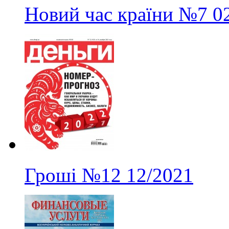
Новий час країни
№7
0
Гроші
№12
12/2021