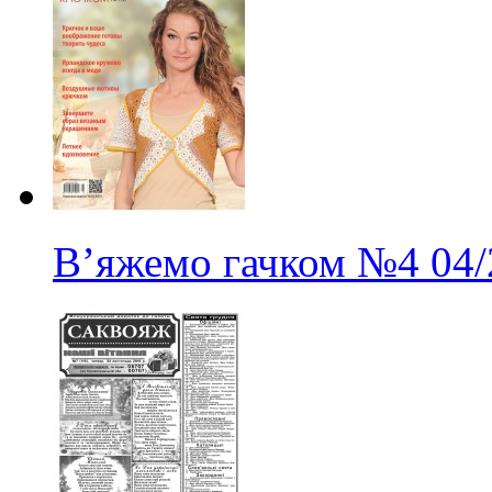
В’яжемо гачком
№4
04