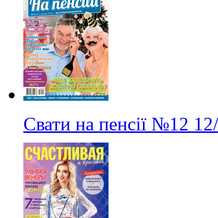
Свати на пенсії
№12
12