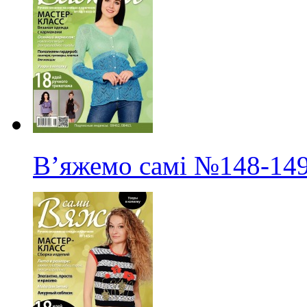
В’яжемо самі
№148-14