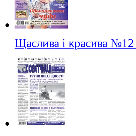
Щаслива і красива
№12