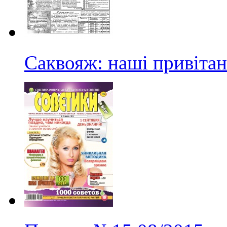
Саквояж: наші привіта