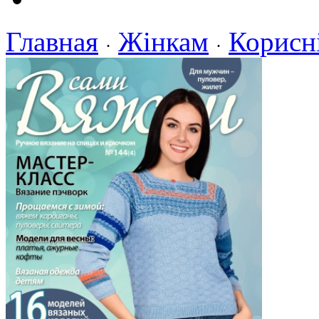
Главная
Жінкам
Корисн
·
·