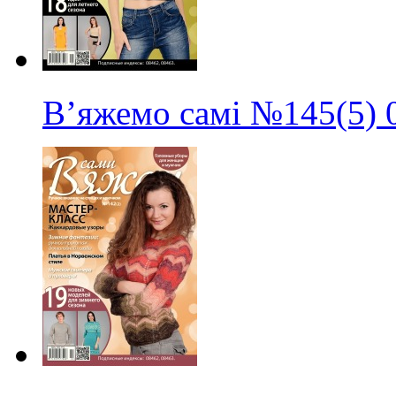
В’яжемо самі
№145(5)