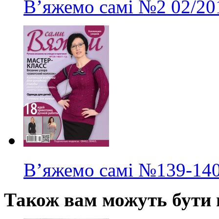
В’яжемо самі
№2
02/20
В’яжемо самі
№139-14
Також вам можуть бути ц