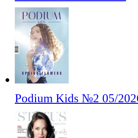
Podium Kids
№2
05/202