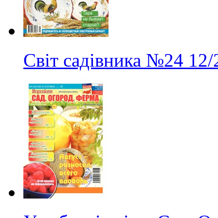
Світ садівника
№24
12/