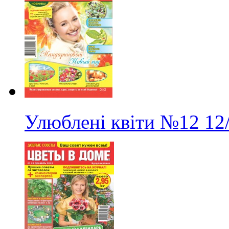
Улюблені квіти
№12
12