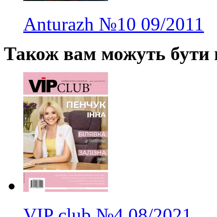
Anturazh
№10
09/2011
Також вам можуть бути ц
VIP club
№4
08/2021