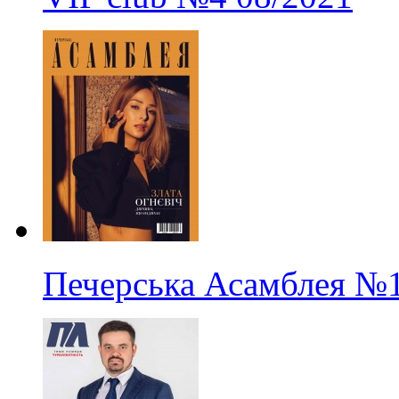
Печерська Асамблея
№