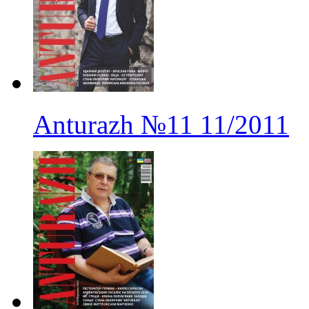
Anturazh
№11
11/2011