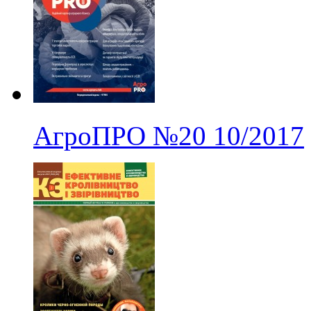
АгроПРО
№20
10/2017