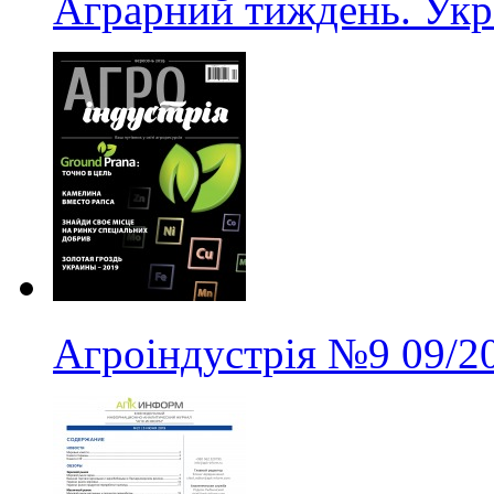
Аграрний тиждень. Укр
Агроіндустрія
№9
09/2