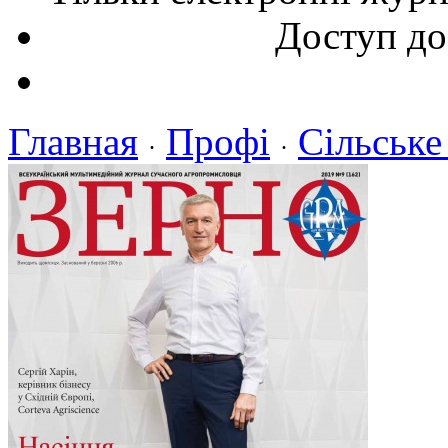
Доступ до
Главная
Профі
Сільське
·
·