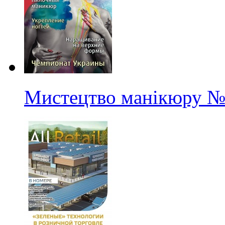
Мистецтво манікюру
№