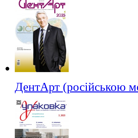
ДентАрт (російською м