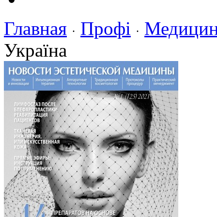
Главная
Профі
Медицин
·
·
Україна