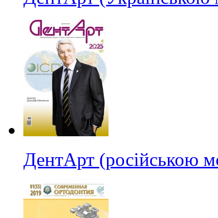
ДентАрт (російською м