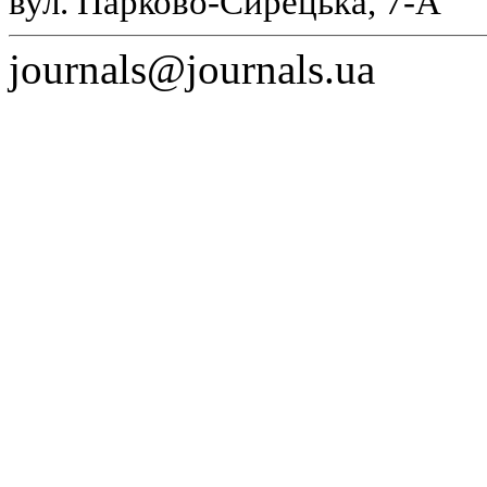
вул. Парково-Сирецька, 7-А
journals@journals.ua