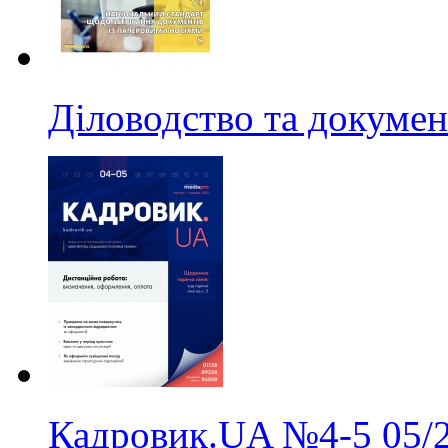
Діловодство та докумен
Кадровик.UA
№4-5
05/