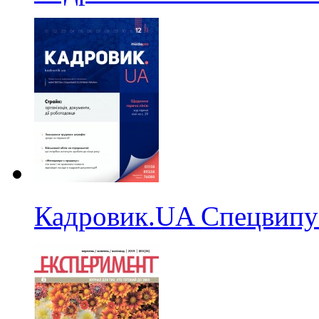
Кадровик.UA Спецвипу