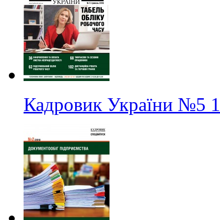
Кадровик України
№5
1