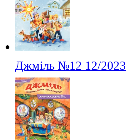
Джміль
№12
12/2023