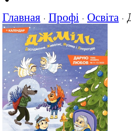
Главная
Профі
Освіта
·
·
·