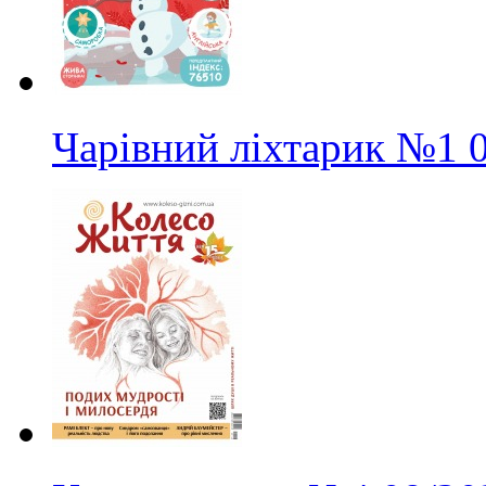
Чарівний ліхтарик
№1