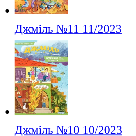
Джміль
№11
11/2023
Джміль
№10
10/2023