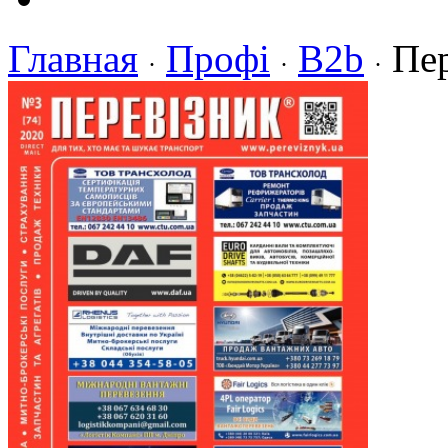
Главная
Профі
B2b
Пер
·
·
·