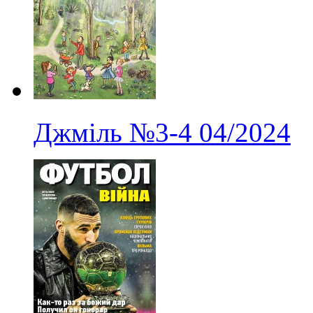
Джміль
№3-4
04/2024