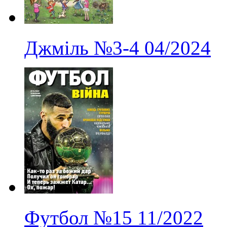
Джміль
№3-4
04/2024
Футбол
№15
11/2022