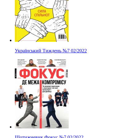
Український Тиждень
№7
02/2022
Щотижневик Фокус
№7
02/2022