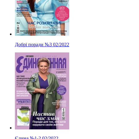
Добрі поради
№3
02/2022
Єдина
№1-2
02/2022