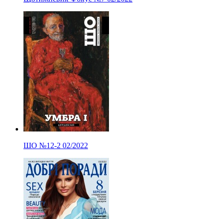
ШО
№12-2
02/2022