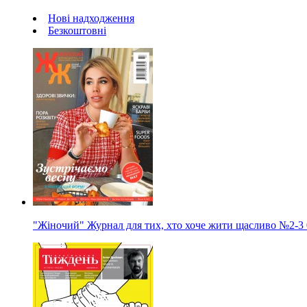
Нові надходження
Безкоштовні
"Жіночий" Журнал для тих, хто хоче жити щасливо
№2-3