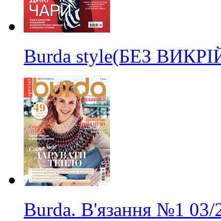
Burda style(БЕЗ ВИКР
Burda. В'язання
№1
03/