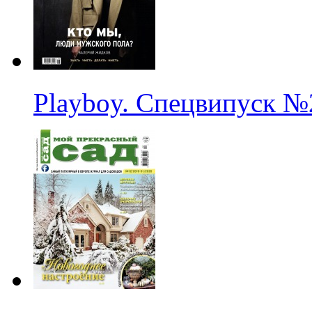
Playboy. Спецвипуск
№