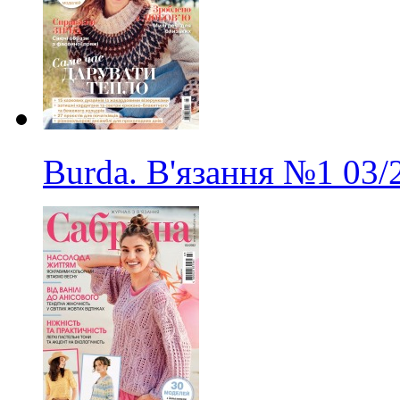
Burda. В'язання
№1
03/