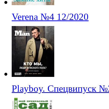
Verena
№4
12/2020
Playboy. Спецвипуск
№