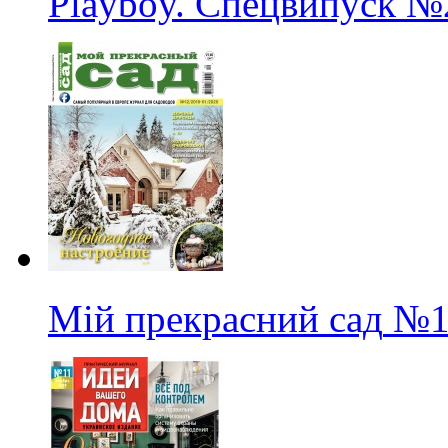
Playboy. Спецвипуск
№
Мій прекрасний сад
№1