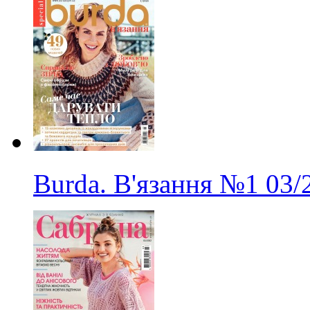
Burda. В'язання
№1
03/