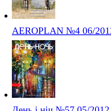
AEROPLAN
№4
06/201
День і ніч
№57
05/2012