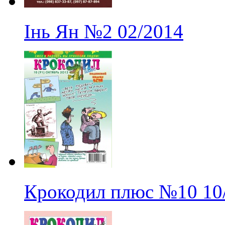
Інь Ян
№2
02/2014
Крокодил плюс
№10
10