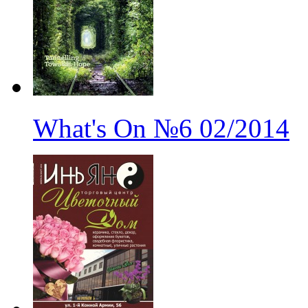
What's On
№6
02/2014