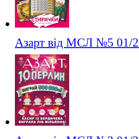
Азарт від МСЛ
№5
01/