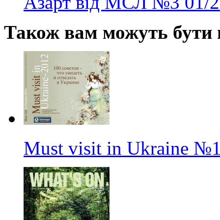
Азарт від МСЛ
№3
01/
Також вам можуть бути ц
Must visit in Ukraine
№