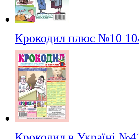
Крокодил плюс
№10
10
Крокодил в Україні
№4