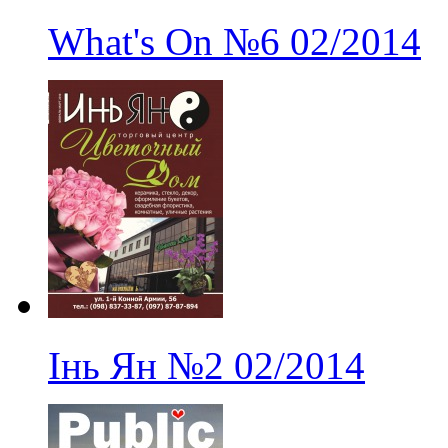
What's On
№6
02/2014
Інь Ян
№2
02/2014