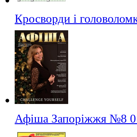
Кросворди і головолом
Афіша Запоріжжя
№8
0