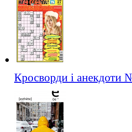
Кросворди і анекдоти
№