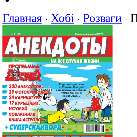
Главная
Хобі
Розваги
П
·
·
·