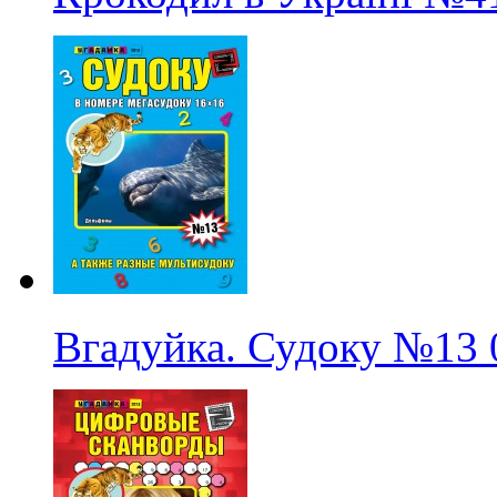
Вгадуйка. Судоку
№13