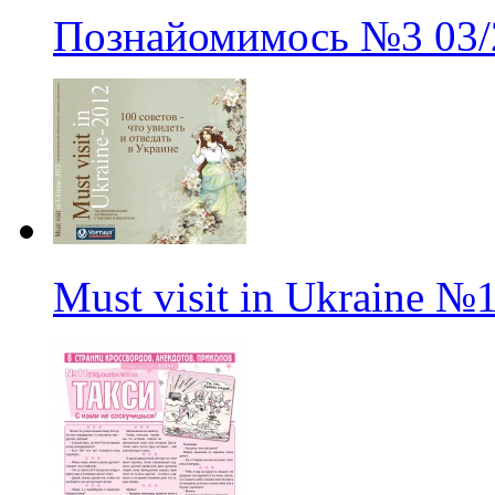
Познайомимось
№3
03
Must visit in Ukraine
№