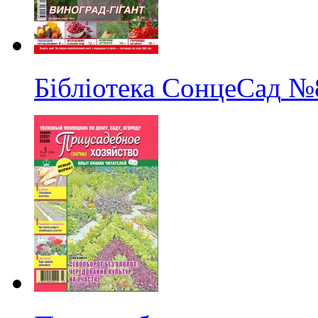
Бібліотека СонцеСад
№