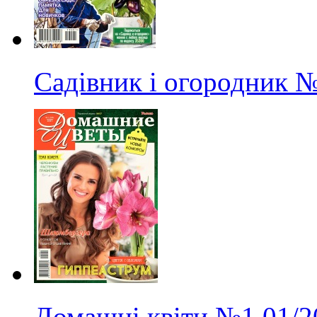
Садівник і огородник
№
Домашні квіти
№1
01/2