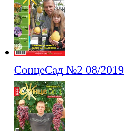
СонцеСад
№2
08/2019