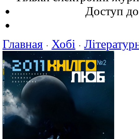
Доступ до
Главная
Хобі
Літератур
·
·