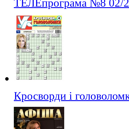
ТЕЛЕпрограма
№8
02/
Кросворди і головолом