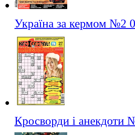
Україна за кермом
№2
Кросворди і анекдоти
№