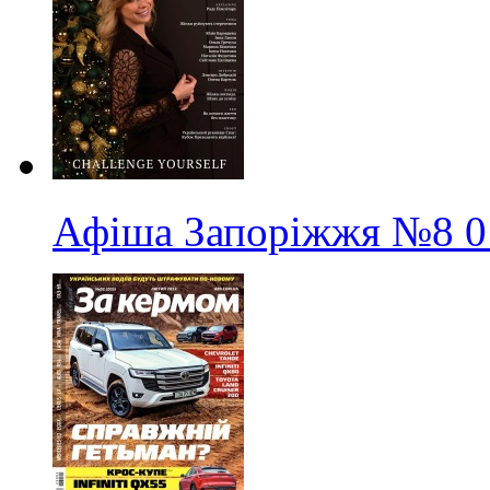
Афіша Запоріжжя
№8
0