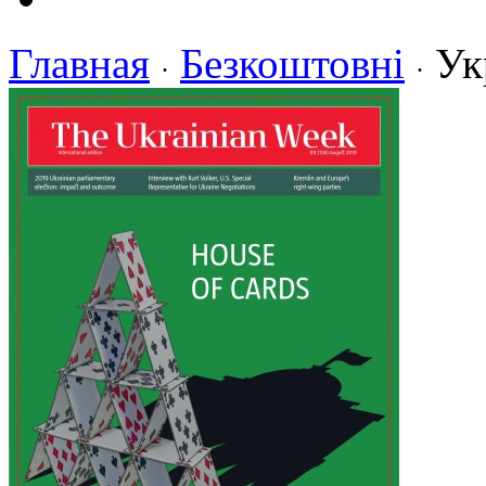
Главная
Безкоштовні
Ук
·
·