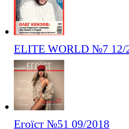
ELITE WORLD
№7
12/
Егоїст
№51
09/2018