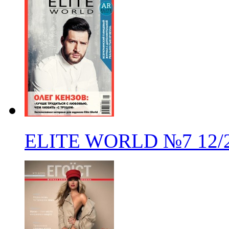
ELITE WORLD
№7
12/