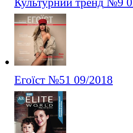
Культурний тренд
№9
0
Егоїст
№51
09/2018