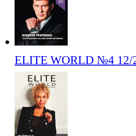
ELITE WORLD
№4
12/