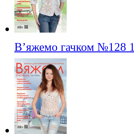
В’яжемо гачком
№128