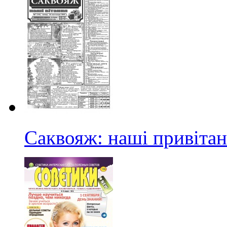
Саквояж: наші привіта