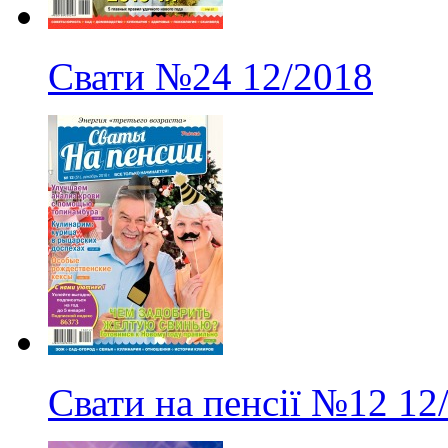
Свати
№24
12/2018
Свати на пенсії
№12
12