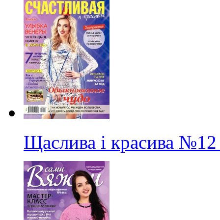
Щаслива і красива
№12