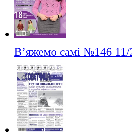
В’яжемо самі
№146
11/