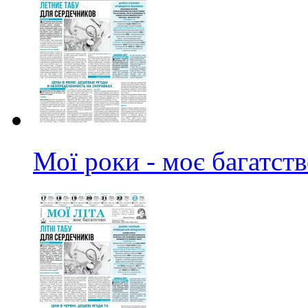
Мої роки - моє багатст