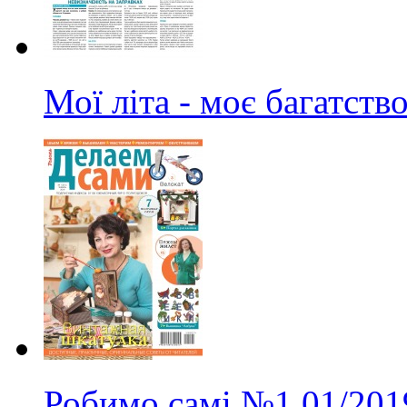
Мої літа - моє багатств
Робимо самі
№1
01/201