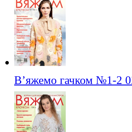
В’яжемо гачком
№1-2
0