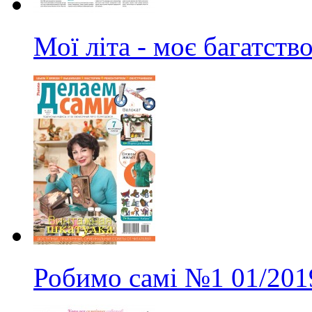
Мої літа - моє багатств
Робимо самі
№1
01/201