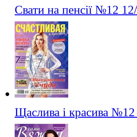
Свати на пенсії
№12
12
Щаслива і красива
№12