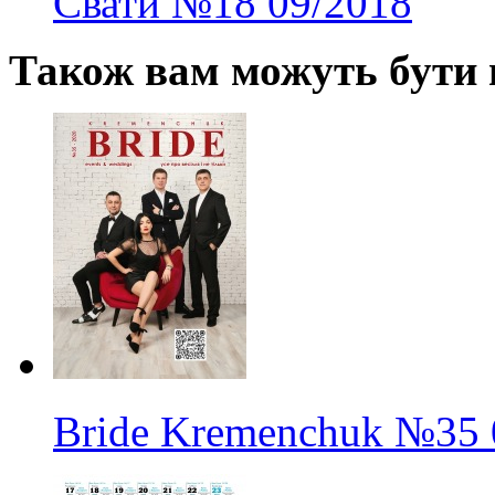
Свати
№18
09/2018
Також вам можуть бути ц
Bride Kremenchuk
№35