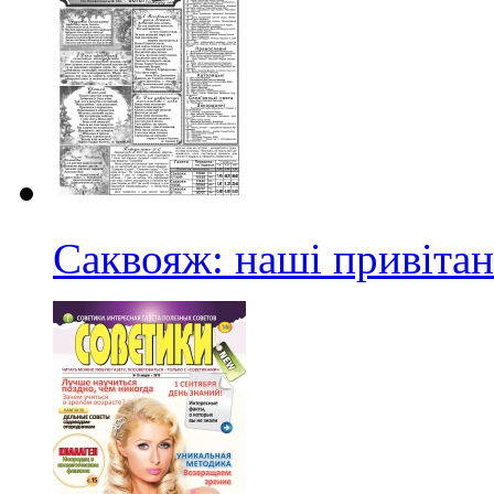
Саквояж: наші привіта