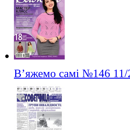
В’яжемо самі
№146
11/