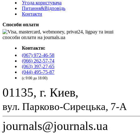
Угода користувача
Питання&Відповідь
Контакти
Способи оплати
Контакти:
(067) 972-46-58
(066) 262-57-74
(063) 397-27-65
(044) 495-75-87
(с 9:00 до 18:00)
01135, г. Киев,
вул. Парково-Сирецька, 7-А
journals@journals.ua