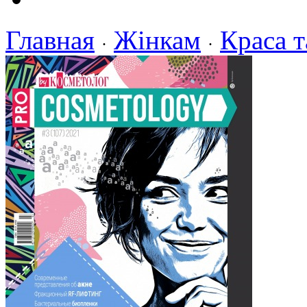
Главная
Жінкам
Краса т
·
·