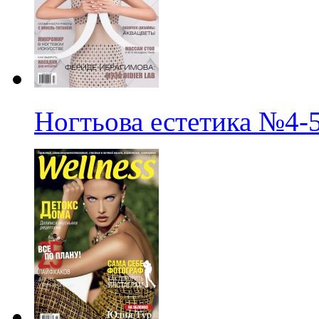
Ногтьова естетика
№4-