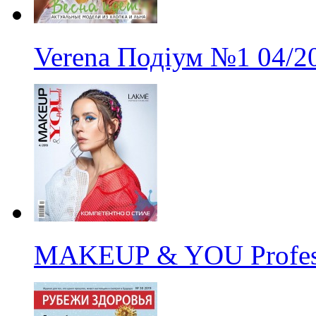
Verena Подіум
№1
04/2
MAKEUP & YOU Profes