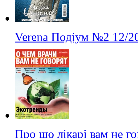
Verena Подіум
№2
12/2
Про що лікарі вам не г