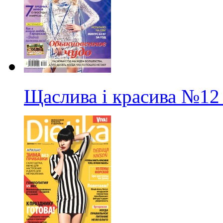
Щаслива і красива
№12