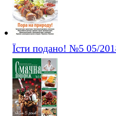
Їсти подано!
№5
05/201