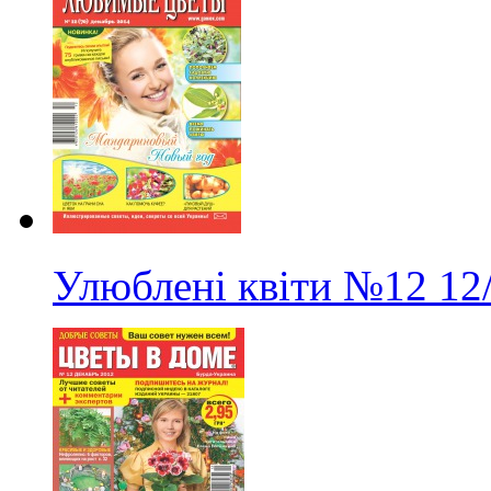
Улюблені квіти
№12
12