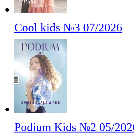
Cool kids
№3
07/2026
Podium Kids
№2
05/202