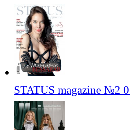
STATUS magazine
№2
0