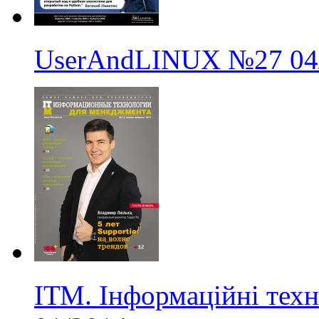
UserAndLINUX
№27
04
ІТМ. Інформаційні техн