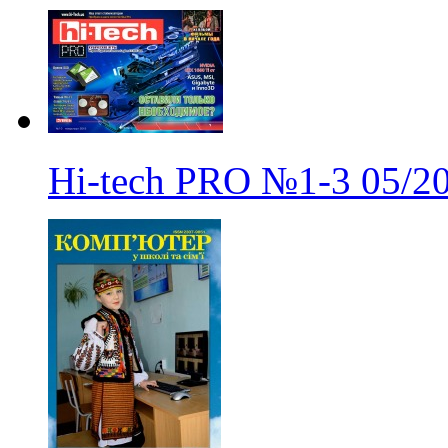
Hi-tech PRO
№1-3
05/2