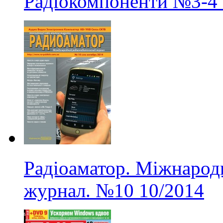
Радіокомпоненти
№3-4
Радіоаматор. Міжнарод
журнал.
№10
10/2014