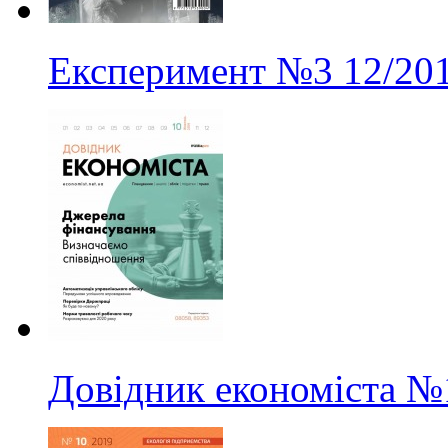
Експеримент
№3
12/20
Довідник економіста
№