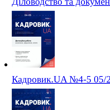
Діловодство та докумен
Кадровик.UA
№4-5
05/