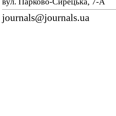
вул. Парково-Сирецька, 7-А
journals@journals.ua