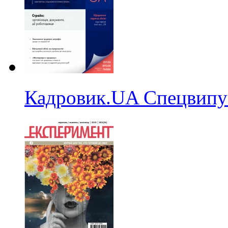
Кадровик.UA Спецвипу