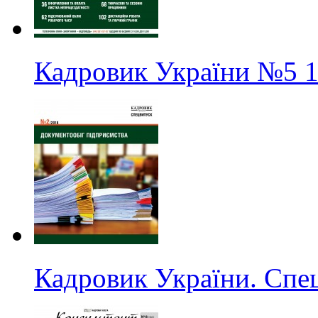
Кадровик України
№5
1
Кадровик України. Спе