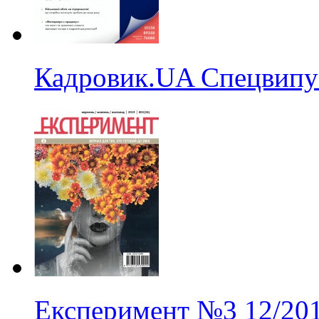
Кадровик.UA Спецвипу
Експеримент
№3
12/20