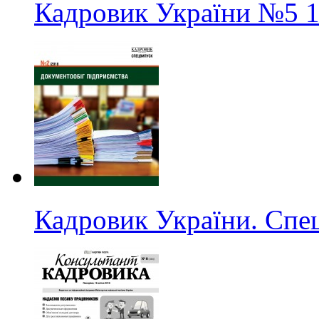
Кадровик України
№5
1
Кадровик України. Спе