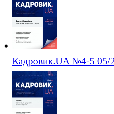
Кадровик.UA
№4-5
05/