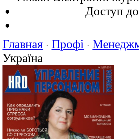
Доступ до
Главная
Профі
Менедж
·
·
Україна