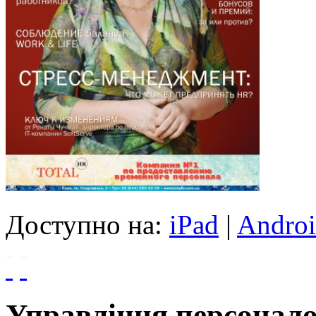
Доступно на:
iPad
|
Andro
Управління персонало