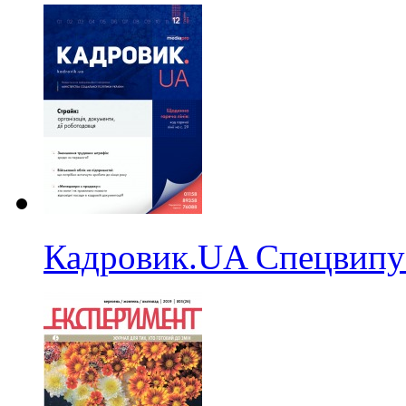
Кадровик.UA Спецвипу