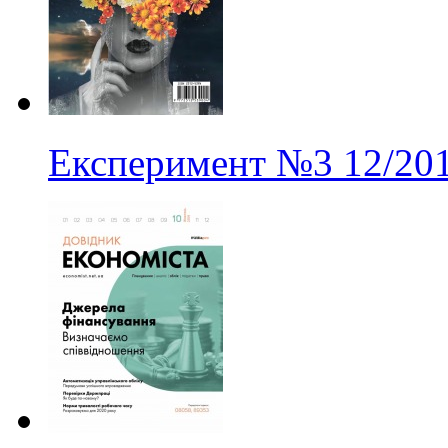
Експеримент
№3
12/20