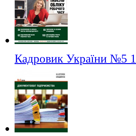
Кадровик України
№5
1